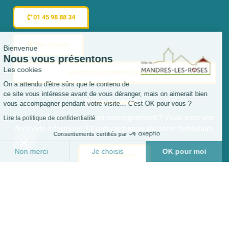
01 45 98 88 34
Plan d'accès
Bienvenue
Nous vous présentons
Les cookies
contact@mandreslesroses.fr
On a attendu d'être sûrs que le contenu de
ce site vous intéresse avant de vous déranger, mais on aimerait bien
Nous contacter
vous accompagner pendant votre visite... C'est OK pour vous ?
Vous souhaitez obtenir un renseignement ? Vous avez une
Lire la politique de confidentialité
demande à formuler ? Contactez-nous via notre formulaire.
Consentements certifiés par
Non merci
Je choisis
OK pour moi
Nous contacter
Plateforme de Gestion du Consentement : Personnalisez vo
Axeptio consent
Nous suivre sur les réseaux
Notre plateforme vous permet d'adapter et de gérer vos para