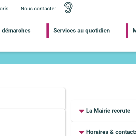
oris
Nous contacter
 démarches
Services au quotidien
M
La Mairie recrute
Horaires & contact