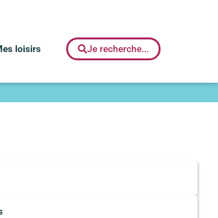
es loisirs
Je recherche...
s