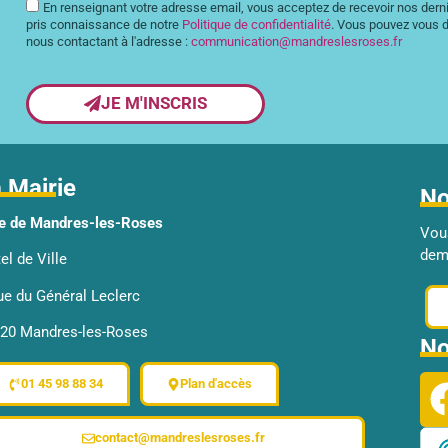
En renseignant votre adresse email, vous acceptez de recevoir nos dernie
pris connaissance de notre
Politique de confidentialité
. Vous pouvez vous d
nous contactant à l'adresse :
communication@mandreslesroses.fr
JE M'INSCRIS
 Mairie
No
le de Mandres-les-Roses
Vou
dema
el de Ville
rue du Général Leclerc
20 Mandres-les-Roses
No
01 45 98 88 34
Plan d'accès
 vos Options
contact@mandreslesroses.fr