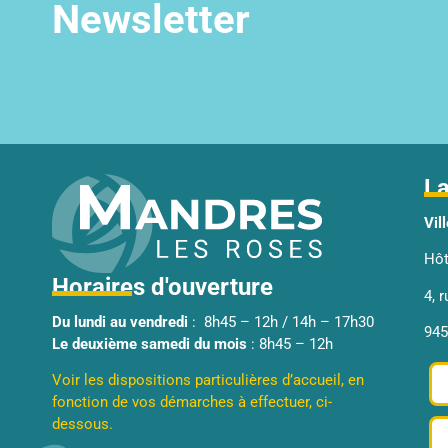
Newsletter
La
Vil
Hôt
Horaires d'ouverture
4, 
Du lundi au vendredi
: 8h45 – 12h / 14h – 17h30
945
Le deuxième samedi du mois
: 8h45 – 12h
Voir les dispositions particulières d’accueil, en
fonction de vos démarches à effectuer, ci-
dessous.
Plateforme de Gestion du Consentement : Personnalisez
Axeptio consent