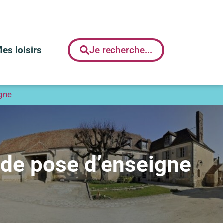
es loisirs
Je recherche...
gne
de pose d’enseigne