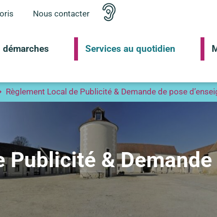
oris
Nous contacter
 démarches
Services au quotidien
M
Règlement Local de Publicité & Demande de pose d’ensei
e Publicité & Demande 