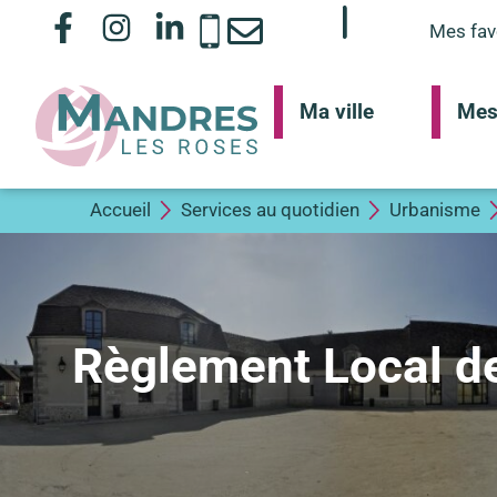
Mes fav
Ma ville
Mes
Accueil
Services au quotidien
Urbanisme
Règlement Local d