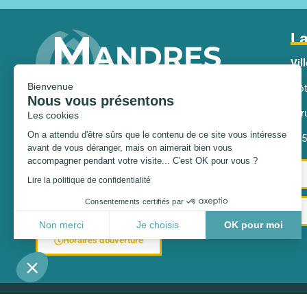
La
Vil
Bienvenue
Nous vous présentons
Hôt
Les cookies
Horaires d'ouverture
4, 
On a attendu d'être sûrs que le contenu
Du lundi au vendredi
: 8h45 – 12h / 14h – 17h30
de ce site vous intéresse avant de vous déranger, mais on
945
Le deuxième samedi du mois
: 8h45 – 12h
aimerait bien vous accompagner pendant votre visite... C'est OK
pour vous ?
Voir les dispositions particulières d’accueil, en
Lire la politique de confidentialité
fonction de vos démarches à effectuer, ci-
dessous.
Consentements certifiés par
Non merci
Je choisis
OK pour moi
Horaires d'ouverture
Plateforme de Gestion du Consentement : Personnalisez
Axeptio consent
Notre plateforme vous permet d'adapter et de gérer vos p
© Copyright Ville de Mandres-Les-Roses 2026 – Tous droits réservés