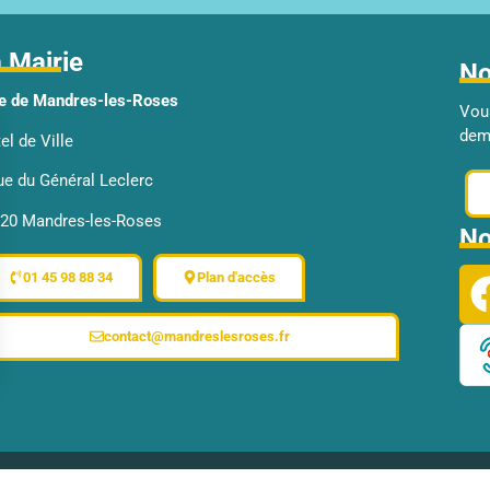
 Mairie
No
le de Mandres-les-Roses
Vou
dema
el de Ville
rue du Général Leclerc
20 Mandres-les-Roses
No
01 45 98 88 34
Plan d'accès
contact@mandreslesroses.fr
 vos Options
aramètres de confidentialité, en garantissant la conformité