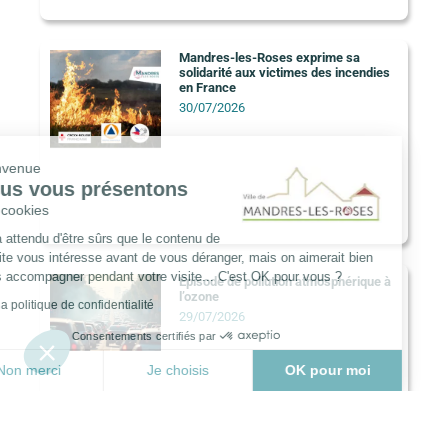
Mandres-les-Roses exprime sa
solidarité aux victimes des incendies
en France
30/07/2026
Bienvenue
Nous vous présentons
Les cookies
On a attendu d'être sûrs que le contenu de
ce site vous intéresse avant de vous déranger, mais on aimerait bien
vous accompagner pendant votre visite... C'est OK pour vous ?
Episode de pollution atmosphérique à
l’ozone
Lire la politique de confidentialité
29/07/2026
Consentements certifiés par
Non merci
Je choisis
OK pour moi
Plateforme de Gestion du Consentement : Personnalisez vo
Axeptio consent
Notre plateforme vous permet d'adapter et de gérer vos para