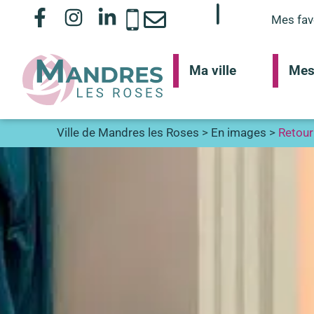
Mes fav
Ma ville
Mes
Ville de Mandres les Roses
>
En images
>
Retour