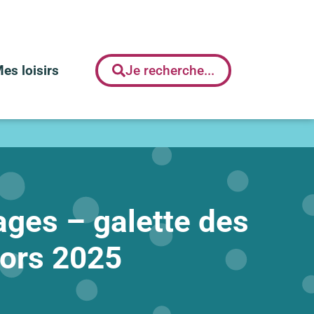
es loisirs
Je recherche...
ages – galette des
iors 2025