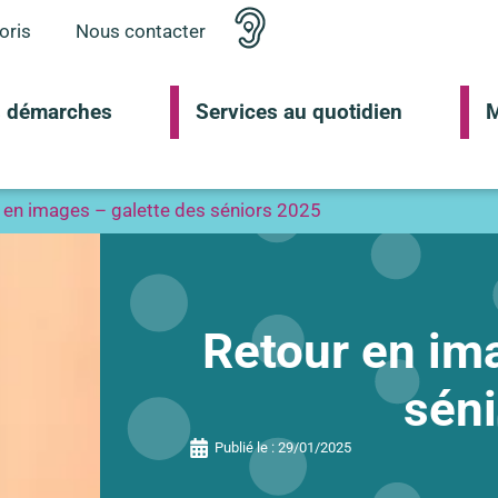
oris
Nous contacter
 démarches
Services au quotidien
M
 en images – galette des séniors 2025
Retour en im
sén
Publié le :
29/01/2025