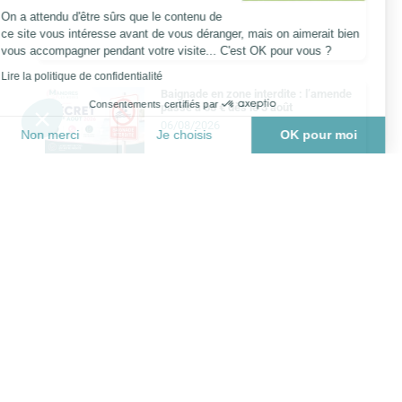
On a attendu d'être sûrs que le contenu de
ce site vous intéresse avant de vous déranger, mais on aimerait bien
vous accompagner pendant votre visite... C'est OK pour vous ?
Lire la politique de confidentialité
Baignade en zone interdite : l’amende
Consentements certifiés par
passe à 68 € dès le 3 août
06/08/2026
Non merci
Je choisis
OK pour moi
Plateforme de Gestion du Consentement : Personnalisez vo
Axeptio consent
Notre plateforme vous permet d'adapter et de gérer vos para
Risque incendie : le Val-de-Marne
restreint l’accès à ses bois et forêts
03/08/2026