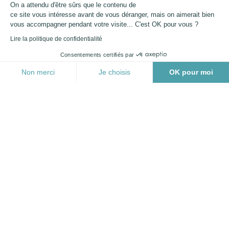
On a attendu d'être sûrs que le contenu de
ce site vous intéresse avant de vous déranger, mais on aimerait bien
vous accompagner pendant votre visite... C'est OK pour vous ?
Autres articles
Lire la politique de confidentialité
Consentements certifiés par
Baignade en zone interdite : l’amende
Non merci
Je choisis
OK pour moi
passe à 68 € dès le 3 août
06/08/2026
Plateforme de Gestion du Consentement : Personnalisez vo
Axeptio consent
Notre plateforme vous permet d'adapter et de gérer vos para
Risque incendie : le Val-de-Marne
restreint l’accès à ses bois et forêts
03/08/2026