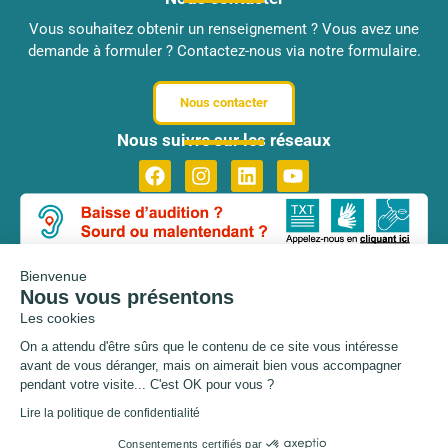
Vous souhaitez obtenir un renseignement ? Vous avez une
demande à formuler ? Contactez-nous via notre formulaire.
Nous contacter
Nous suivre sur les réseaux
Bienvenue
Nous vous présentons
Les cookies
On a attendu d'être sûrs que le contenu de
© Copyright Ville de Mandres-
Plan du site
Les-Roses 2026 – Tous droits
ce site vous intéresse avant de vous déranger, mais on aimerait bien
réservés
vous accompagner pendant votre visite... C'est OK pour vous ?
Mentions légales
Lire la politique de confidentialité
Politique de confidentialité
Accessibilité
Consentements certifiés par