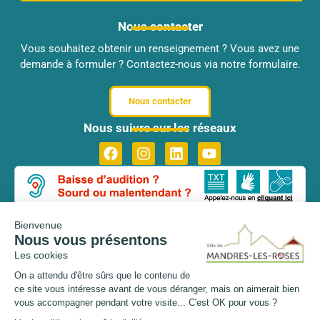
Nous contacter
Vous souhaitez obtenir un renseignement ? Vous avez une
demande à formuler ? Contactez-nous via notre formulaire.
Nous contacter
Nous suivre sur les réseaux
Bienvenue
Nous vous présentons
Les cookies
© Copyright Ville de Mandres-
On a attendu d'être sûrs que le contenu de
Plan du site
Les-Roses 2026 – Tous droits
ce site vous intéresse avant de vous déranger, mais on aimerait bien
réservés
Mentions légales
vous accompagner pendant votre visite... C'est OK pour vous ?