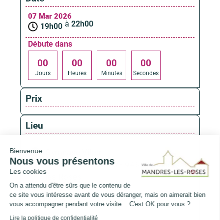
07 Mar 2026
à
22h00
19h00
Débute dans
0
0
0
0
0
0
0
0
Jours
Heures
Minutes
Secondes
Prix
Lieu
Bienvenue
Gymnase Vibert
Nous vous présentons
11 rue Paul Doumer - 94520 Mandres-
Les cookies
les-Roses
On a attendu d'être sûrs que le contenu de
ce site vous intéresse avant de vous déranger, mais on aimerait bien
vous accompagner pendant votre visite... C'est OK pour vous ?
Lire la politique de confidentialité