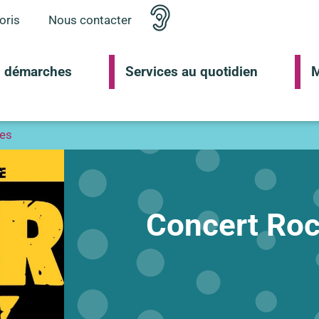
oris
Nous contacter
 démarches
Services au quotidien
M
ies
Concert Roc