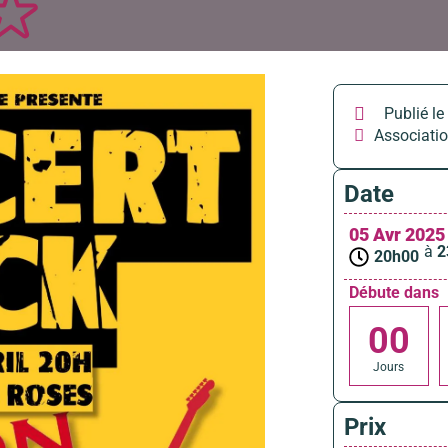
Publié le 
Associati
Date
05 Avr 2025
à
2
20h00
Débute dans
0
0
Jours
Prix