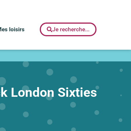
es loisirs
Je recherche...
k London Sixties